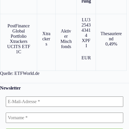
rung
LU3
2543
PostFinance
4341
Global
Aktiv
Xtra
Thesauriere
4
Portfolio
er
cker
nd
XPF
Xtrackers
Misch
s
0,49%
I
UCITS ETF
fonds
1C
EUR
Quelle: ETFWorld.de
Newsletter