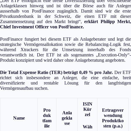
„Der ETF ermöglicht eine breite Diversifizierung über verschiedene
Anlageklassen hinweg und ist über die Börse auch für Anleger
ausserhalb von PostFinance zugänglich. Damit sind wir die erste
Privatkundenbank in der Schweiz, die einen ETF mit dieser
Zusammensetzung auf den Markt bringt“,
erklärt Philipp Merkt
Chief Investment Officer von PostFinance.
PostFinance fungiert bei diesem ETF als Anlageberater und legt die
strategische Vermögensallokation sowie die Rebalancing-Logik fest,
während Xtrackers für die Umsetzung innerhalb des Fonds
verantwortlich ist. Der ETF ist als sogenanntes „Execution-Only“-
Produkt konzipiert und wird daher ohne Anlageberatung angeboten.
Die Total Expense Ratio (TER) beträgt 0,49 % pro Jahr.
Der ET
richtet sich insbesondere an Anleger, die eine einfache, breit
diversifizierte und rentable Lösung für den langfristigen
Vermögensaufbau suchen.
ISIN
Kür
Pro
Ertragsver
Anla
zel
duk
wendung
Name
gekla
tfam
Produktko
sse
ilie
sten (p.a.)
Wäh