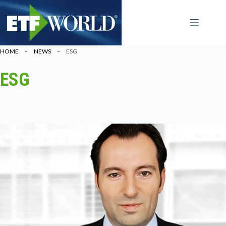
Zum
Inhalt
springen
HOME
NEWS
ESG
ESG