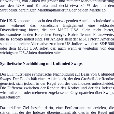
Entwicklung von Aktien mit großer und mittlerer Marktkapitalisierung
aus den USA und Kanada und deckt etwa 85 % der um den
Streubesitz bereinigten Marktkapitalisierung der beiden Märkte ab.
Die US-Komponente macht den überwiegenden Anteil des Indexkorbs
aus, während das kanadische Engagement eine sektorale
Diversifizierung bietet, die der MSCI USA allein nicht bietet,
insbesondere in den Bereichen Energie, Rohstoffe und Finanzwerte,
die in Toronto notiert sind. Für Anleger stellt der MSCI North America
somit eine breitere Alternative zu reinen US-Indizes wie dem S&P 500
oder dem MSCI USA selbst dar, auch wenn er weiterhin von den
wichtigsten US-Aktien dominiert wird.
Synthetische Nachbildung mit Unfunded Swaps
Der ETF nutzt eine synthetische Nachbildung auf Basis von Unfunded
Swaps. Der Fonds hält einen Aktienkorb, der den Großteil der Rendite
generiert, sich jedoch in der Regel von der des Indexes unterscheidet.
Die Differenz zwischen der Rendite des Korbes und der des Indexes
wird mit einer oder mehreren zugelassenen Gegenparteien über Swaps
ausgetauscht.
Das erklärte Ziel besteht darin, eine Performance zu erzielen, die
stärker mit der des Indexes übereinstimmt, als dies in der Regel mit