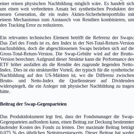
einer reinen physischen Nachbildung möglich wäre. Es handelt sich
um einen weit verbreiteten Ansatz bei synthetischen Produkten der
neuen Generation, die ein reales Aktien-Sicherheitenportfolio mit
einem Mechanismus zum Austausch von Renditen kombinieren, um
den Tracking Error zu reduzieren.
Ein relevantes technisches Element betrifft die Referenz der Swaps:
Das Ziel des Fonds ist es, den Index in der Net-Total-Return-Version
nachzubilden, doch die abgeschlossenen Swaps beziehen sich auf die
Gross-Total-Return-Version. Die Swap-Gebühr wird auf der Brutto-
Version berechnet. Aufgrund dieser Struktur kann die Performance des
ETF höher ausfallen als die Rendite des zugrunde liegenden Netto-
Index. Dies ist ein struktureller Vorteil, der typisch für die synthetische
Nachbildung auf den US-Märkten ist, wo die Differenz zwischen
Brutto- und Netto-Index die Quellensteuer auf Dividenden
widerspiegelt, die ein Anleger mit physischer Nachbildung zu tragen
hätte.
Beitrag der Swap-Gegenparteien
Das Produktdokument legt fest, dass der Fondsmanager die Swap-
Gegenparteien auffordern kann, einen Beitrag zur Deckung bestimmter
laufender Kosten des Fonds zu leisten. Der maximale Beitrag beträgt
0,075 % des jährlichen Nettoinventarwerts. Dieser Beitrag hat weder