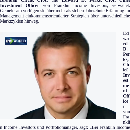
Brendan Circle, CFA
, und
Edward D. Perks, CFA, Chief
Investment Officer
von Franklin Income Investors, verwaltet
Gemeinsam verfügen sie über mehr als sieben Jahrzehnte Erfahrung im
Management einkommensorientierter Strategien über unterschiedliche
Marktzyklen hinweg.
Ed
wa
rd
D.
Per
ks,
Ch
ief
Inv
est
me
nt
Off
ice
r
von
Fra
nkli
n Income Investors und Portfoliomanager, sagt: „Bei Franklin Income