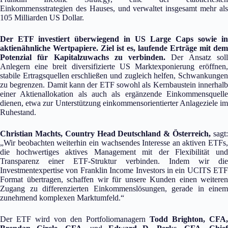
Einkommensstrategien des Hauses, und verwaltet insgesamt mehr als
105 Milliarden US Dollar.
Der ETF investiert überwiegend in US Large Caps sowie in
aktienähnliche Wertpapiere. Ziel ist es, laufende Erträge mit dem
Potenzial für Kapitalzuwachs zu verbinden.
Der Ansatz sol
Anlegern eine breit diversifizierte US Marktexponierung eröffnen,
stabile Ertragsquellen erschließen und zugleich helfen, Schwankungen
zu begrenzen. Damit kann der ETF sowohl als Kernbaustein innerhalb
einer Aktienallokation als auch als ergänzende Einkommensquelle
dienen, etwa zur Unterstützung einkommensorientierter Anlageziele im
Ruhestand.
Christian Machts, Country Head Deutschland & Österreich,
sagt
„Wir beobachten weiterhin ein wachsendes Interesse an aktiven ETFs,
die hochwertiges aktives Management mit der Flexibilität und
Transparenz einer ETF-Struktur verbinden. Indem wir die
Investmentexpertise von Franklin Income Investors in ein UCITS ETF
Format übertragen, schaffen wir für unsere Kunden einen weiteren
Zugang zu differenzierten Einkommenslösungen, gerade in einem
zunehmend komplexen Marktumfeld.“
Der ETF wird von den Portfoliomanagern
Todd Brighton, CFA,