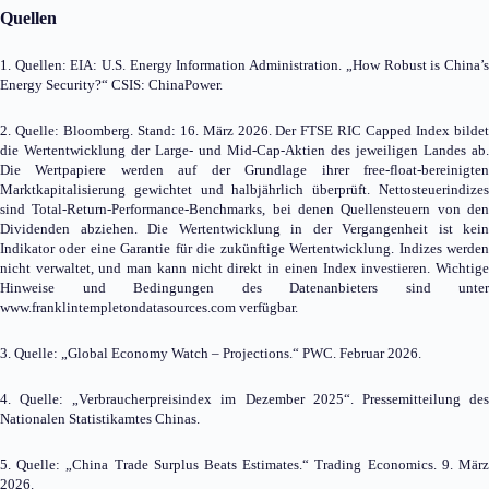
Quellen
1. Quellen: EIA: U.S. Energy Information Administration. „How Robust is China’s
Energy Security?“ CSIS: ChinaPower.
2. Quelle: Bloomberg. Stand: 16. März 2026. Der FTSE RIC Capped Index bildet
die Wertentwicklung der Large- und Mid-Cap-Aktien des jeweiligen Landes ab.
Die Wertpapiere werden auf der Grundlage ihrer free-float-bereinigten
Marktkapitalisierung gewichtet und halbjährlich überprüft. Nettosteuerindizes
sind Total-Return-Performance-Benchmarks, bei denen Quellensteuern von den
Dividenden abziehen. Die Wertentwicklung in der Vergangenheit ist kein
Indikator oder eine Garantie für die zukünftige Wertentwicklung. Indizes werden
nicht verwaltet, und man kann nicht direkt in einen Index investieren. Wichtige
Hinweise und Bedingungen des Datenanbieters sind unter
www.franklintempletondatasources.com verfügbar.
3. Quelle: „Global Economy Watch – Projections.“ PWC. Februar 2026.
4. Quelle: „Verbraucherpreisindex im Dezember 2025“. Pressemitteilung des
Nationalen Statistikamtes Chinas.
5. Quelle: „China Trade Surplus Beats Estimates.“ Trading Economics. 9. März
2026.