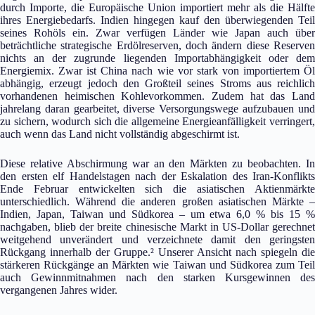
durch Importe, die Europäische Union importiert mehr als die Hälfte
ihres Energiebedarfs. Indien hingegen kauf den überwiegenden Teil
seines Rohöls ein. Zwar verfügen Länder wie Japan auch über
beträchtliche strategische Erdölreserven, doch ändern diese Reserven
nichts an der zugrunde liegenden Importabhängigkeit oder dem
Energiemix. Zwar ist China nach wie vor stark von importiertem Öl
abhängig, erzeugt jedoch den Großteil seines Stroms aus reichlich
vorhandenen heimischen Kohlevorkommen. Zudem hat das Land
jahrelang daran gearbeitet, diverse Versorgungswege aufzubauen und
zu sichern, wodurch sich die allgemeine Energieanfälligkeit verringert,
auch wenn das Land nicht vollständig abgeschirmt ist.
Diese relative Abschirmung war an den Märkten zu beobachten. In
den ersten elf Handelstagen nach der Eskalation des Iran-Konflikts
Ende Februar entwickelten sich die asiatischen Aktienmärkte
unterschiedlich. Während die anderen großen asiatischen Märkte –
Indien, Japan, Taiwan und Südkorea – um etwa 6,0 % bis 15 %
nachgaben, blieb der breite chinesische Markt in US-Dollar gerechnet
weitgehend unverändert und verzeichnete damit den geringsten
Rückgang innerhalb der Gruppe.² Unserer Ansicht nach spiegeln die
stärkeren Rückgänge an Märkten wie Taiwan und Südkorea zum Teil
auch Gewinnmitnahmen nach den starken Kursgewinnen des
vergangenen Jahres wider.