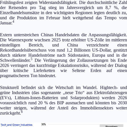
Frühlingsfest zeigten Widerstandsfähigkeit. Die durchschnittliche Zahl
der Reisenden pro Tag stieg im Jahresvergleich um 8,7 %, die
Einzelhandelsumsätze in den wichtigsten Regionen legten deutlich zu,
und die Produktion im Februar hielt weitgehend das Tempo vom
4
Januar.
Extern unterstreichen Chinas Handelsdaten die Anpassungsfähigkeit.
Die Warenexporte wuchsen 2025 trotz erhöhter US-Zölle im mittleren
einstelligen Bereich, und China verzeichnete einen
Rekordhandelsüberschuss von rund 1,2 Billionen US-Dollar, gestützt
durch stärkere Handelsströme nach Südostasien, Europa und in die
5
Schwellenländer.
Die Verlängerung der Zollaussetzungen bis Ende
2026 verringert das kurzfristige Eskalationsrisiko, während der Dialog
über kritische Lieferketten wie Seltene Erden auf einen
pragmatischeren Ton hindeutet.
Strukturell befindet sich die Wirtschaft im Wandel. Hightech- und
grüne Industrien (das sogenannte „neue Trio“ aus Elektrofahrzeugen
(EVs), Lithium-Ionen-Batterien und Solarprodukten) werden 2026
voraussichtlich rund 20 % des BIP ausmachen und könnten bis 2030
weiter steigen, während der Anteil des Immobiliensektors weiter
6
zurückgeht.