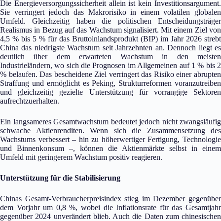
Die Energieversorgungssicherheit allein ist kein Investitionsargument.
Sie verringert jedoch das Makrorisiko in einem volatilen globalen
Umfeld. Gleichzeitig haben die politischen Entscheidungsträger
Realismus in Bezug auf das Wachstum signalisiert. Mit einem Ziel von
4,5 % bis 5 % für das Bruttoinlandsprodukt (BIP) im Jahr 2026 strebt
China das niedrigste Wachstum seit Jahrzehnten an. Dennoch liegt es
deutlich über dem erwarteten Wachstum in den meisten
Industrieländern, wo sich die Prognosen im Allgemeinen auf 1 % bis 2
% belaufen. Das bescheidene Ziel verringert das Risiko einer abrupten
Straffung und ermöglicht es Peking, Strukturreformen voranzutreiben
und gleichzeitig gezielte Unterstützung für vorrangige Sektoren
aufrechtzuerhalten.
Ein langsameres Gesamtwachstum bedeutet jedoch nicht zwangsläufig
schwache Aktienrenditen. Wenn sich die Zusammensetzung des
Wachstums verbessert – hin zu höherwertiger Fertigung, Technologie
und Binnenkonsum –, können die Aktienmärkte selbst in einem
Umfeld mit geringerem Wachstum positiv reagieren.
Unterstützung für die Stabilisierung
Chinas Gesamt-Verbraucherpreisindex stieg im Dezember gegenüber
dem Vorjahr um 0,8 %, wobei die Inflationsrate für das Gesamtjahr
gegenüber 2024 unverändert blieb. Auch die Daten zum chinesischen