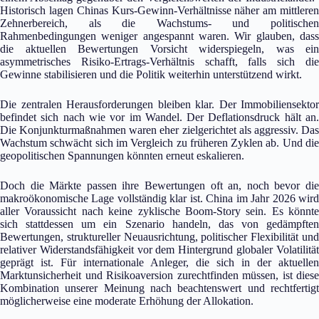
Historisch lagen Chinas Kurs-Gewinn-Verhältnisse näher am mittleren
Zehnerbereich, als die Wachstums- und politischen
Rahmenbedingungen weniger angespannt waren. Wir glauben, dass
die aktuellen Bewertungen Vorsicht widerspiegeln, was ein
asymmetrisches Risiko-Ertrags-Verhältnis schafft, falls sich die
Gewinne stabilisieren und die Politik weiterhin unterstützend wirkt.
Die zentralen Herausforderungen bleiben klar. Der Immobiliensektor
befindet sich nach wie vor im Wandel. Der Deflationsdruck hält an.
Die Konjunkturmaßnahmen waren eher zielgerichtet als aggressiv. Das
Wachstum schwächt sich im Vergleich zu früheren Zyklen ab. Und die
geopolitischen Spannungen könnten erneut eskalieren.
Doch die Märkte passen ihre Bewertungen oft an, noch bevor die
makroökonomische Lage vollständig klar ist. China im Jahr 2026 wird
aller Voraussicht nach keine zyklische Boom-Story sein. Es könnte
sich stattdessen um ein Szenario handeln, das von gedämpften
Bewertungen, struktureller Neuausrichtung, politischer Flexibilität und
relativer Widerstandsfähigkeit vor dem Hintergrund globaler Volatilität
geprägt ist. Für internationale Anleger, die sich in der aktuellen
Marktunsicherheit und Risikoaversion zurechtfinden müssen, ist diese
Kombination unserer Meinung nach beachtenswert und rechtfertigt
möglicherweise eine moderate Erhöhung der Allokation.