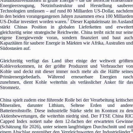
Auslandsinvestitionen in grüne Energie – die die Bereiche erneuerbare
Energieerzeugung, Netzinfrastruktur und Herstellung sauberer
Technologien umfassen – auf rund 80 Milliarden US-Dollar, nachdem
in den beiden vorangegangenen Jahren zusammen etwa 100 Milliarden
7
US-Dollar investiert worden waren.
Dieser Kapitaleinsatz im Auslan
stärkt Chinas Position in globalen Lieferketten und erweitert
gleichzeitig seine strategische Reichweite. China treibt nicht nur seine
eigene Energiewende voran, sondern finanziert und baut auch
Kapazitäten für saubere Energie in Märkten wie Afrika, Australien und
Südostasien auf.
Gleichzeitig verfügt das Land über einige der weltweit größten
Kohlevorkommen, ist der größte Produzent und Verbraucher von
Kohle und deckt mit dieser immer noch mehr als die Hälfte seines
Primärenergiebedarfs. Während erneuerbare Energien rasch
zunehmen, dient Kohle weiterhin als verlässlicher Anker für das
Stromnetz.
China spielt zudem eine führende Rolle bei der Verarbeitung kritischer
Mineralien, darunter Lithium, Seltene Erden und andere
Batterierohstoffe. Diese industrielle Stärke steht im Kontrast zu den
Aktienbewertungen, die weiterhin niedrig sind. Der FTSE China RIC
Capped Index notiert nahe dem 12-fachen der erwarteten Gewinne
(Schätzung für 2026), unter seinem langfristigen Durchschnitt und mit
8
einem Abschlag gegenüber den Vergleichswerten der Industrieländer.