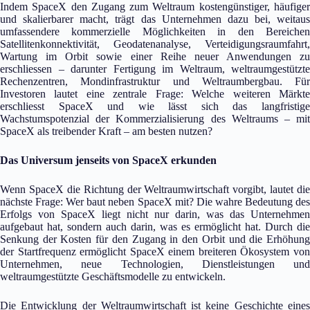
Indem SpaceX den Zugang zum Weltraum kostengünstiger, häufiger
und skalierbarer macht, trägt das Unternehmen dazu bei, weitaus
umfassendere kommerzielle Möglichkeiten in den Bereichen
Satellitenkonnektivität, Geodatenanalyse, Verteidigungsraumfahrt,
Wartung im Orbit sowie einer Reihe neuer Anwendungen zu
erschliessen – darunter Fertigung im Weltraum, weltraumgestützte
Rechenzentren, Mondinfrastruktur und Weltraumbergbau. Für
Investoren lautet eine zentrale Frage: Welche weiteren Märkte
erschliesst SpaceX und wie lässt sich das langfristige
Wachstumspotenzial der Kommerzialisierung des Weltraums – mit
SpaceX als treibender Kraft – am besten nutzen?
Das Universum jenseits von SpaceX erkunden
Wenn SpaceX die Richtung der Weltraumwirtschaft vorgibt, lautet die
nächste Frage: Wer baut neben SpaceX mit? Die wahre Bedeutung des
Erfolgs von SpaceX liegt nicht nur darin, was das Unternehmen
aufgebaut hat, sondern auch darin, was es ermöglicht hat. Durch die
Senkung der Kosten für den Zugang in den Orbit und die Erhöhung
der Startfrequenz ermöglicht SpaceX einem breiteren Ökosystem von
Unternehmen, neue Technologien, Dienstleistungen und
weltraumgestützte Geschäftsmodelle zu entwickeln.
Die Entwicklung der Weltraumwirtschaft ist keine Geschichte eines