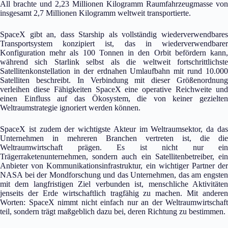
All brachte und 2,23 Millionen Kilogramm Raumfahrzeugmasse von
insgesamt 2,7 Millionen Kilogramm weltweit transportierte.
SpaceX gibt an, dass Starship als vollständig wiederverwendbares
Transportsystem konzipiert ist, das in wiederverwendbarer
Konfiguration mehr als 100 Tonnen in den Orbit befördern kann,
während sich Starlink selbst als die weltweit fortschrittlichste
Satellitenkonstellation in der erdnahen Umlaufbahn mit rund 10.000
Satelliten beschreibt. In Verbindung mit dieser Größenordnung
verleihen diese Fähigkeiten SpaceX eine operative Reichweite und
einen Einfluss auf das Ökosystem, die von keiner gezielten
Weltraumstrategie ignoriert werden können.
SpaceX ist zudem der wichtigste Akteur im Weltraumsektor, da das
Unternehmen in mehreren Branchen vertreten ist, die die
Weltraumwirtschaft prägen. Es ist nicht nur ein
Trägerraketenunternehmen, sondern auch ein Satellitenbetreiber, ein
Anbieter von Kommunikationsinfrastruktur, ein wichtiger Partner der
NASA bei der Mondforschung und das Unternehmen, das am engsten
mit dem langfristigen Ziel verbunden ist, menschliche Aktivitäten
jenseits der Erde wirtschaftlich tragfähig zu machen. Mit anderen
Worten: SpaceX nimmt nicht einfach nur an der Weltraumwirtschaft
teil, sondern trägt maßgeblich dazu bei, deren Richtung zu bestimmen.