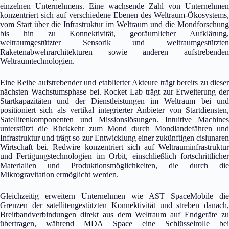
einzelnen Unternehmens. Eine wachsende Zahl von Unternehmen
konzentriert sich auf verschiedene Ebenen des Weltraum-Ökosystems,
vom Start über die Infrastruktur im Weltraum und die Mondforschung
bis hin zu Konnektivität, georäumlicher Aufklärung,
weltraumgestützter Sensorik und weltraumgestützten
Raketenabwehrarchitekturen sowie anderen aufstrebenden
Weltraumtechnologien.
Eine Reihe aufstrebender und etablierter Akteure trägt bereits zu dieser
nächsten Wachstumsphase bei. Rocket Lab trägt zur Erweiterung der
Startkapazitäten und der Dienstleistungen im Weltraum bei und
positioniert sich als vertikal integrierter Anbieter von Startdiensten,
Satellitenkomponenten und Missionslösungen. Intuitive Machines
unterstützt die Rückkehr zum Mond durch Mondlandefähren und
Infrastruktur und trägt so zur Entwicklung einer zukünftigen cislunaren
Wirtschaft bei. Redwire konzentriert sich auf Weltrauminfrastruktur
und Fertigungstechnologien im Orbit, einschließlich fortschrittlicher
Materialien und Produktionsmöglichkeiten, die durch die
Mikrogravitation ermöglicht werden.
Gleichzeitig erweitern Unternehmen wie AST SpaceMobile die
Grenzen der satellitengestützten Konnektivität und streben danach,
Breitbandverbindungen direkt aus dem Weltraum auf Endgeräte zu
übertragen, während MDA Space eine Schlüsselrolle bei