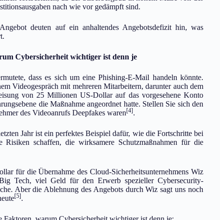
stitionsausgaben nach wie vor gedämpft sind.
ngebot deuten auf ein anhaltendes Angebotsdefizit hin, was
t.
rum Cybersicherheit wichtiger ist denn je
ermutete, dass es sich um eine Phishing-E-Mail handeln könnte.
inem Videogespräch mit mehreren Mitarbeitern, darunter auch dem
eisung von 25 Millionen US-Dollar auf das vorgesehene Konto
hrungsebene die Maßnahme angeordnet hatte. Stellen Sie sich den
[4]
eilnehmer des Videoanrufs Deepfakes waren
.
ten Jahr ist ein perfektes Beispiel dafür, wie die Fortschritte bei
ue Risiken schaffen, die wirksamere Schutzmaßnahmen für die
llar für die Übernahme des Cloud-Sicherheitsunternehmens Wiz
Big Tech, viel Geld für den Erwerb spezieller Cybersecurity-
rache. Aber die Ablehnung des Angebots durch Wiz sagt uns noch
[5]
heute
.
e Faktoren, warum Cybersicherheit wichtiger ist denn je: