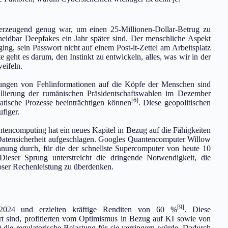
berzeugend genug war, um einen 25-Millionen-Dollar-Betrug zu
scheidbar Deepfakes ein Jahr später sind. Der menschliche Aspekt
ing, sein Passwort nicht auf einem Post-it-Zettel am Arbeitsplatz
te geht es darum, den Instinkt zu entwickeln, alles, was wir in der
eifeln.
ungen von Fehlinformationen auf die Köpfe der Menschen sind
ullierung der rumänischen Präsidentschaftswahlen im Dezember
[6]
ratische Prozesse beeinträchtigen können
. Diese geopolitischen
figer.
encomputing hat ein neues Kapitel in Bezug auf die Fähigkeiten
atensicherheit aufgeschlagen. Googles Quantencomputer Willow
hnung durch, für die der schnellste Supercomputer von heute 10
Dieser Sprung unterstreicht die dringende Notwendigkeit, die
loser Rechenleistung zu überdenken.
[9]
024 und erzielten kräftige Renditen von 60 %
. Diese
rt sind, profitierten vom Optimismus in Bezug auf KI sowie von
die regulatorische Belastung für sie verringern würde. Dadurch