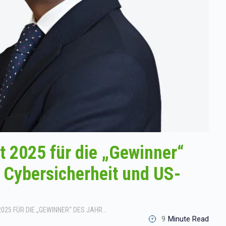
t 2025 für die „Gewinner“
, Cybersicherheit und US-
WISDOMTREE : WAS BRINGT 2025 FÜR DIE „GEWINNER“ DES JAHRES 2024: SILBER, CYBERSICHERHEIT UND US-LARGE-CAP-AKTIEN?
9
Minute Read