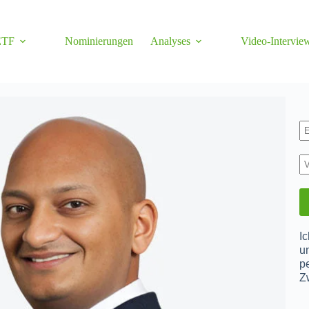
ETF
Nominierungen
Analyses
Video-Intervie
I
u
p
Z