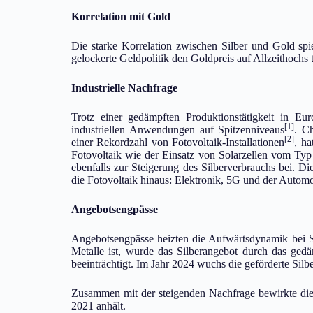
Korrelation mit Gold
Die starke Korrelation zwischen Silber und Gold spi
gelockerte Geldpolitik den Goldpreis auf Allzeithochs t
Industrielle Nachfrage
Trotz einer gedämpften Produktionstätigkeit in Eu
[1]
industriellen Anwendungen auf Spitzenniveaus
. Ch
[2]
einer Rekordzahl von Fotovoltaik-Installationen
, ha
Fotovoltaik wie der Einsatz von Solarzellen vom Ty
ebenfalls zur Steigerung des Silberverbrauchs bei. D
die Fotovoltaik hinaus: Elektronik, 5G und der Automo
Angebotsengpässe
Angebotsengpässe heizten die Aufwärtsdynamik bei S
Metalle ist, wurde das Silberangebot durch das ged
beeinträchtigt. Im Jahr 2024 wuchs die geförderte Sil
Zusammen mit der steigenden Nachfrage bewirkte dies
2021 anhält.