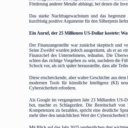
Förderung anderer Metalle abhängt, bei denen die Inve
Das starke Nachfragewachstum und das begrenzte A
kurzfristig positive Argumente für den Silberpreis liefer
Ein Anruf, der 25 Millionen US-Dollar kostete: Wa
Der Finanzangestellte war zunächst skeptisch und v
Seine Zweifel wurden jedoch ausgeräumt, als er an e
Finanzchef des Unternehmens, teilnahm. Die Überw
schien das richtige Vorgehen zu sein, nachdem die Fü
Schock vor, als sich später herausstellte, dass alle T
Diese erschreckende, aber wahre Geschichte aus dem letz
modernen Tools für künstliche Intelligenz (KI) ne
Cybersicherheit erfordern.
Als Google im vergangenen Jahr 23 Milliarden US-Do
bot, machte es Schlagzeilen. Die Bereitschaft von 
Kompetenzen zu bezahlen, spricht eine deutliche Sp
mehr über den tatsächlichen Wert der Cybersicherheit 
Mit Blick auf das Jahr 2025 verdeutlichen drei wichtig