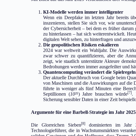
KI-Modelle werden immer intelligenter
Wenn ein Deepfake im letzten Jahr bereits ü
inszenieren, stellen Sie sich vor, wie ununter
der Cybersicherheit – bei dem es früher darum g
zu hinterlassen – hat sich weiterentwickelt. Heu
digitalen Welt sehen, zu hinterfragen und anzuzw
Die geopolitischen Risiken eskalieren
2024 war weltweit ein Wahljahr. Die Auswirk
zwar schwer zu quantifizieren, aber die Ann
zeigt, wie staatlich unterstützte Akteure demok
Bedrohungen werden immer ausgefeilter und häu
Quantencomputing verändert die Spielregeln
Der aktuelle Durchbruch von Google beim Quant
von Maschinen und die Auswirkungen auf die D
führte in weniger als fünf Minuten eine Berec
[7]
Septillionen (
10²⁵
) Jahre brauchen würde
. 
Sicherung sensibler Daten in einer Zeit beispiel
Argumente für eine Barbell-Strategie im Jahr 2025
[8]
Die Glorreichen Sieben
dominierten im Jahr 2
Technologieführer, die in Wachstumsmärkten veranke
soliden Gewinnen und der Hoffnung, dass Trump 2.0 