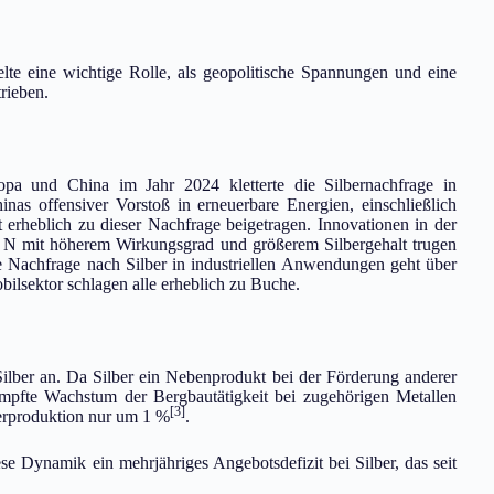
elte eine wichtige Rolle, als geopolitische Spannungen und eine
rieben.
ropa und China im Jahr 2024 kletterte die Silbernachfrage in
inas offensiver Vorstoß in erneuerbare Energien, einschließlich
t erheblich zu dieser Nachfrage beigetragen. Innovationen in der
p N mit höherem Wirkungsgrad und größerem Silbergehalt trugen
ie Nachfrage nach Silber in industriellen Anwendungen geht über
bilsektor schlagen alle erheblich zu Buche.
ilber an. Da Silber ein Nebenprodukt bei der Förderung anderer
ämpfte Wachstum der Bergbautätigkeit bei zugehörigen Metallen
[3]
berproduktion nur um 1 %
.
e Dynamik ein mehrjähriges Angebotsdefizit bei Silber, das seit