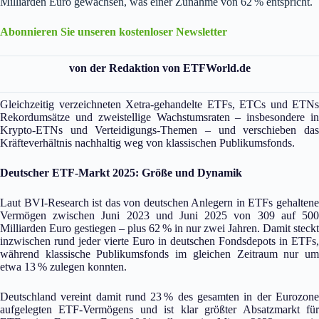
Milliarden Euro gewachsen, was einer Zunahme von 62 % entspricht.
Abonnieren Sie unseren kostenloser Newsletter
von der Redaktion von ETFWorld.de
Gleichzeitig verzeichneten Xetra‑gehandelte ETFs, ETCs und ETNs
Rekordumsätze und zweistellige Wachstumsraten – insbesondere in
Krypto‑ETNs und Verteidigungs‑Themen – und verschieben das
Kräfteverhältnis nachhaltig weg von klassischen Publikumsfonds.
Deutscher ETF‑Markt 2025: Größe und Dynamik
Laut BVI‑Research ist das von deutschen Anlegern in ETFs gehaltene
Vermögen zwischen Juni 2023 und Juni 2025 von 309 auf 500
Milliarden Euro gestiegen – plus 62 % in nur zwei Jahren. Damit steckt
inzwischen rund jeder vierte Euro in deutschen Fondsdepots in ETFs,
während klassische Publikumsfonds im gleichen Zeitraum nur um
etwa 13 % zulegen konnten.
Deutschland vereint damit rund 23 % des gesamten in der Eurozone
aufgelegten ETF‑Vermögens und ist klar größter Absatzmarkt für