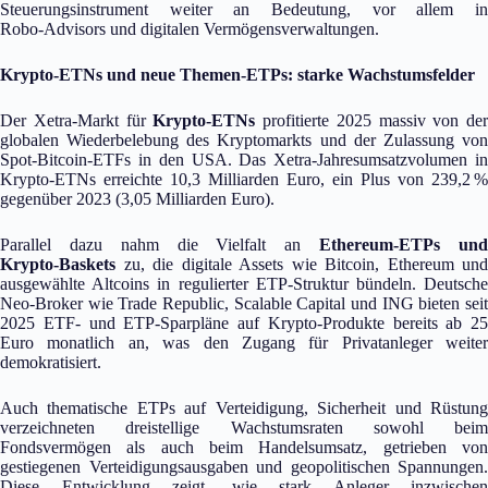
Steuerungsinstrument weiter an Bedeutung, vor allem in
Robo‑Advisors und digitalen Vermögensverwaltungen.
Krypto‑ETNs und neue Themen‑ETPs: starke Wachstumsfelder
Der Xetra‑Markt für
Krypto‑ETNs
profitierte 2025 massiv von der
globalen Wiederbelebung des Kryptomarkts und der Zulassung von
Spot‑Bitcoin‑ETFs in den USA. Das Xetra‑Jahresumsatzvolumen in
Krypto‑ETNs erreichte 10,3 Milliarden Euro, ein Plus von 239,2 %
gegenüber 2023 (3,05 Milliarden Euro).
Parallel dazu nahm die Vielfalt an
Ethereum‑ETPs un
Krypto‑Baskets
zu, die digitale Assets wie Bitcoin, Ethereum und
ausgewählte Altcoins in regulierter ETP‑Struktur bündeln. Deutsche
Neo‑Broker wie Trade Republic, Scalable Capital und ING bieten seit
2025 ETF‑ und ETP‑Sparpläne auf Krypto‑Produkte bereits ab 25
Euro monatlich an, was den Zugang für Privatanleger weiter
demokratisiert.
Auch thematische ETPs auf Verteidigung, Sicherheit und Rüstung
verzeichneten dreistellige Wachstumsraten sowohl beim
Fondsvermögen als auch beim Handelsumsatz, getrieben von
gestiegenen Verteidigungsausgaben und geopolitischen Spannungen.
Diese Entwicklung zeigt, wie stark Anleger inzwischen