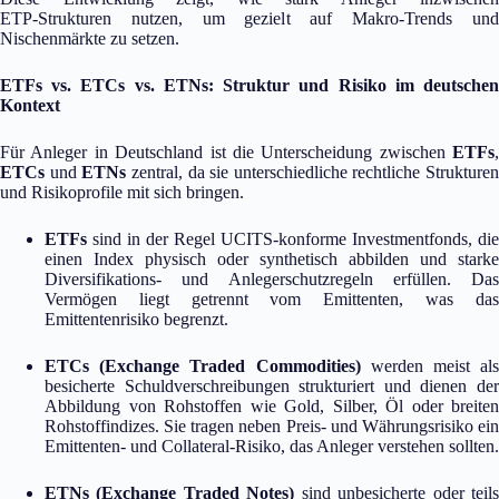
ETP‑Strukturen nutzen, um gezielt auf Makro‑Trends und
Nischenmärkte zu setzen.
ETFs vs. ETCs vs. ETNs: Struktur und Risiko im deutschen
Kontext
Für Anleger in Deutschland ist die Unterscheidung zwischen
ETFs
,
ETCs
und
ETNs
zentral, da sie unterschiedliche rechtliche Strukturen
und Risikoprofile mit sich bringen.
ETFs
sind in der Regel UCITS‑konforme Investmentfonds, die
einen Index physisch oder synthetisch abbilden und starke
Diversifikations‑ und Anlegerschutzregeln erfüllen. Das
Vermögen liegt getrennt vom Emittenten, was das
Emittentenrisiko begrenzt.
ETCs (Exchange Traded Commodities)
werden meist als
besicherte Schuldverschreibungen strukturiert und dienen der
Abbildung von Rohstoffen wie Gold, Silber, Öl oder breiten
Rohstoffindizes. Sie tragen neben Preis‑ und Währungsrisiko ein
Emittenten‑ und Collateral‑Risiko, das Anleger verstehen sollten.
ETNs (Exchange Traded Notes)
sind unbesicherte oder teil