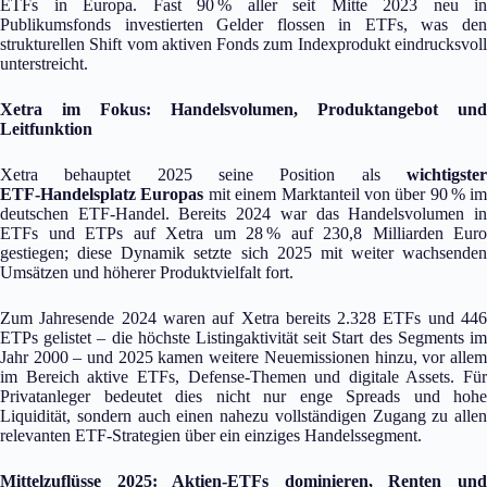
ETFs in Europa. Fast 90 % aller seit Mitte 2023 neu in
Publikumsfonds investierten Gelder flossen in ETFs, was den
strukturellen Shift vom aktiven Fonds zum Indexprodukt eindrucksvoll
unterstreicht.
Xetra im Fokus: Handelsvolumen, Produktangebot und
Leitfunktion
Xetra behauptet 2025 seine Position als
wichtigster
ETF‑Handelsplatz Europas
mit einem Marktanteil von über 90 % im
deutschen ETF‑Handel. Bereits 2024 war das Handelsvolumen in
ETFs und ETPs auf Xetra um 28 % auf 230,8 Milliarden Euro
gestiegen; diese Dynamik setzte sich 2025 mit weiter wachsenden
Umsätzen und höherer Produktvielfalt fort.
Zum Jahresende 2024 waren auf Xetra bereits 2.328 ETFs und 446
ETPs gelistet – die höchste Listingaktivität seit Start des Segments im
Jahr 2000 – und 2025 kamen weitere Neuemissionen hinzu, vor allem
im Bereich aktive ETFs, Defense‑Themen und digitale Assets. Für
Privatanleger bedeutet dies nicht nur enge Spreads und hohe
Liquidität, sondern auch einen nahezu vollständigen Zugang zu allen
relevanten ETF‑Strategien über ein einziges Handelssegment.
Mittelzuflüsse 2025: Aktien‑ETFs dominieren, Renten und