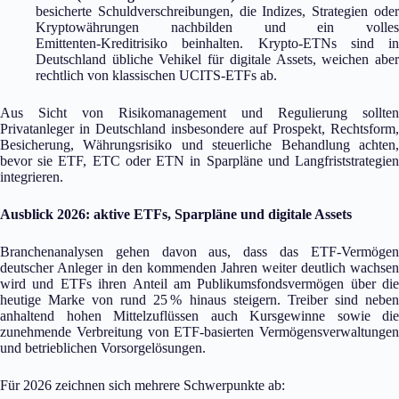
besicherte Schuldverschreibungen, die Indizes, Strategien oder
Kryptowährungen nachbilden und ein volles
Emittenten‑Kreditrisiko beinhalten. Krypto‑ETNs sind in
Deutschland übliche Vehikel für digitale Assets, weichen aber
rechtlich von klassischen UCITS‑ETFs ab.
Aus Sicht von Risikomanagement und Regulierung sollten
Privatanleger in Deutschland insbesondere auf Prospekt, Rechtsform,
Besicherung, Währungsrisiko und steuerliche Behandlung achten,
bevor sie ETF, ETC oder ETN in Sparpläne und Langfriststrategien
integrieren.
Ausblick 2026: aktive ETFs, Sparpläne und digitale Assets
Branchenanalysen gehen davon aus, dass das ETF‑Vermögen
deutscher Anleger in den kommenden Jahren weiter deutlich wachsen
wird und ETFs ihren Anteil am Publikumsfondsvermögen über die
heutige Marke von rund 25 % hinaus steigern. Treiber sind neben
anhaltend hohen Mittelzuflüssen auch Kursgewinne sowie die
zunehmende Verbreitung von ETF‑basierten Vermögensverwaltungen
und betrieblichen Vorsorgelösungen.
Für 2026 zeichnen sich mehrere Schwerpunkte ab: