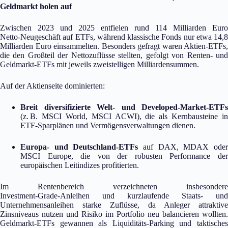
Geldmarkt holen auf
Zwischen 2023 und 2025 entfielen rund 114 Milliarden Euro
Netto‑Neugeschäft auf ETFs, während klassische Fonds nur etwa 14,8
Milliarden Euro einsammelten. Besonders gefragt waren Aktien‑ETFs,
die den Großteil der Nettozuflüsse stellten, gefolgt von Renten‑ und
Geldmarkt‑ETFs mit jeweils zweistelligen Milliardensummen.
Auf der Aktienseite dominierten:
Breit diversifizierte Welt‑ und Developed‑Market‑ETFs
(z. B. MSCI World, MSCI ACWI), die als Kernbausteine in
ETF‑Sparplänen und Vermögensverwaltungen dienen.
Europa‑ und Deutschland‑ETFs
auf DAX, MDAX ode
MSCI Europe, die von der robusten Performance der
europäischen Leitindizes profitierten.
Im Rentenbereich verzeichneten insbesondere
Investment‑Grade‑Anleihen und kurzlaufende Staats‑ und
Unternehmensanleihen starke Zuflüsse, da Anleger attraktive
Zinsniveaus nutzen und Risiko im Portfolio neu balancieren wollten.
Geldmarkt‑ETFs gewannen als Liquiditäts‑Parking und taktisches