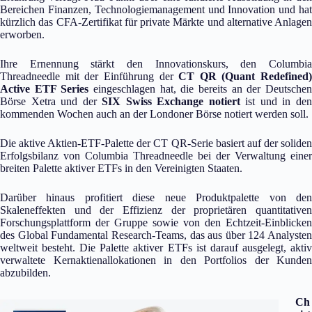
Bereichen Finanzen, Technologiemanagement und Innovation und hat
kürzlich das CFA-Zertifikat für private Märkte und alternative Anlagen
erworben.
Ihre Ernennung stärkt den Innovationskurs, den Columbia
Threadneedle mit der Einführung der
CT QR (Quant Redefined)
Active ETF Series
eingeschlagen hat, die bereits an der Deutsche
Börse Xetra und der
SIX Swiss Exchange notiert
ist und in de
kommenden Wochen auch an der Londoner Börse notiert werden soll.
Die aktive Aktien-ETF-Palette der CT QR-Serie basiert auf der soliden
Erfolgsbilanz von Columbia Threadneedle bei der Verwaltung einer
breiten Palette aktiver ETFs in den Vereinigten Staaten.
Darüber hinaus profitiert diese neue Produktpalette von den
Skaleneffekten und der Effizienz der proprietären quantitativen
Forschungsplattform der Gruppe sowie von den Echtzeit-Einblicken
des Global Fundamental Research-Teams, das aus über 124 Analysten
weltweit besteht. Die Palette aktiver ETFs ist darauf ausgelegt, aktiv
verwaltete Kernaktienallokationen in den Portfolios der Kunden
abzubilden.
Ch