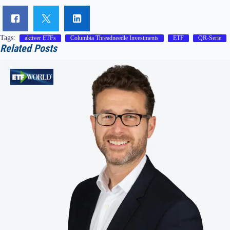
Tags:
aktiver ETFs
Columbia Threadneedle Investments
ETF
QR-Serie
Related Posts