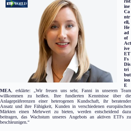
rist
ine
Ca
ntr
ell,
He
ad
of
Act
ive
ET
Fs
Dis
tri
but
ion
E
MEA
, erklärte: „Wir freuen uns sehr, Fanni in unserem Team
willkommen zu heißen. Ihre fundierten Kenntnisse über die
Anlagepräferenzen einer heterogenen Kundschaft, ihr beratender
Ansatz und ihre Fähigkeit, Kunden in verschiedenen europäischen
Märkten einen Mehrwert zu bieten, werden entscheidend dazu
beitragen, das Wachstum unseres Angebots an aktiven ETFs zu
beschleunigen.“